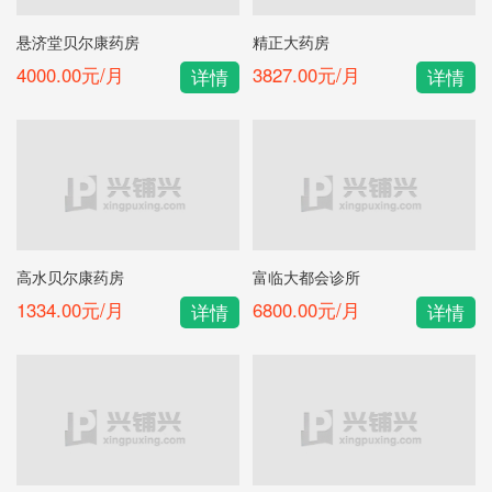
悬济堂贝尔康药房
精正大药房
4000.00元/月
3827.00元/月
详情
详情
高水贝尔康药房
富临大都会诊所
1334.00元/月
6800.00元/月
详情
详情