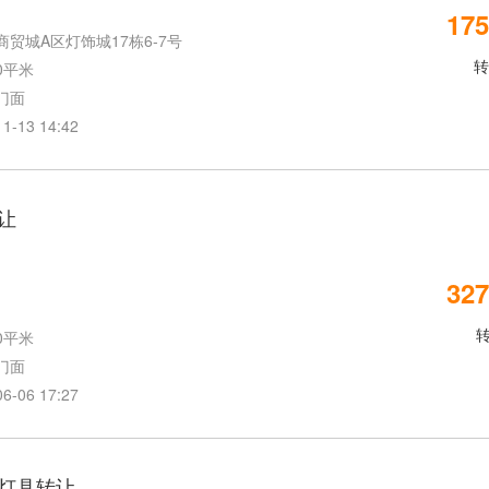
175
贸城A区灯饰城17栋6-7号
转
0平米
门面
13 14:42
让
327
0平米
门面
06 17:27
灯具转让