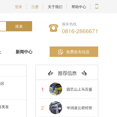
登录
注册
关于我们
帮助中心
服务热线
0816-2866671
址
新闻中心
免费发布信息
新区
1
园艺山上马百盛
蛋仔烧小吃品牌
2
容美发
华润凌云府经营
店转让