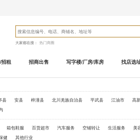
大家都在搜：
热门商圈
/招租
招商出售
写字楼/厂房/库房
找店选
亭县
安县
梓潼县
北川羌族自治县
平武县
江油市
高
内
箱包鞋服
百货超市
汽车服务
空铺转让
生活服务
美
保健
其他行业