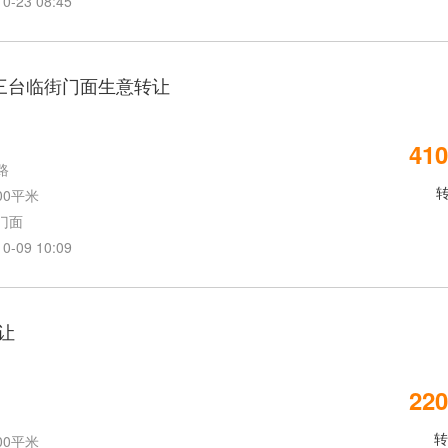
23 08:45
县三台临街门面生意转让
410
路
00平米
门面
09 10:09
让
220
转
00平米