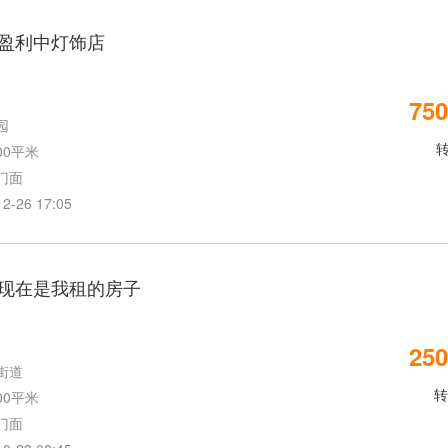
盈利中灯饰店
750
园
00平米
门面
26 17:05
现在是我租的房子
250
街道
转
00平米
门面