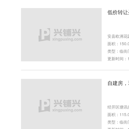
低价转让
安县欧洲花
面积：150.
类型：临街
更新时间：12-
自建房，
经开区塘讯
面积：115.
类型：临街