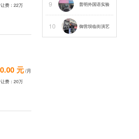
9
普明外国语实验
转让费：22万
电气三通
旁旺铺转让可以
10
御营坝临街演艺
外摆
吧整体转让【经
营中】
0.00 元
/月
转让费：20万