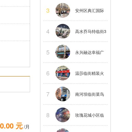
中舞蹈工作室股
3
安州区典汇国际
份转让
临街大型精装茶
4
高水乔马特临街3
楼转让
楼精装茶楼整体
5
永兴融达幸福广
转让
场2楼临街商铺房
6
温莎临街精装火
东直租
锅店转让正常经
7
南河坝临街菜鸟
营中看店提前联
驿站整体转让接
8
玫瑰花城小区临
系
0.00 元
手就做
/月
街餐饮店转让水