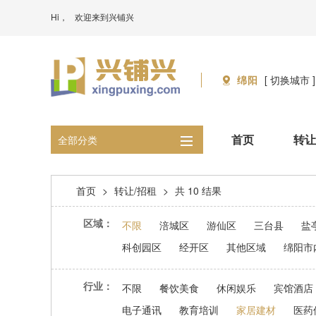
Hi，
欢迎来到兴铺兴
绵阳
[ 切换城市 ]
首页
转让
全部分类
首页
>
转让/招租
>
共 10 结果
区域：
不限
涪城区
游仙区
三台县
盐
科创园区
经开区
其他区域
绵阳市
行业：
不限
餐饮美食
休闲娱乐
宾馆酒店
电子通讯
教育培训
家居建材
医药