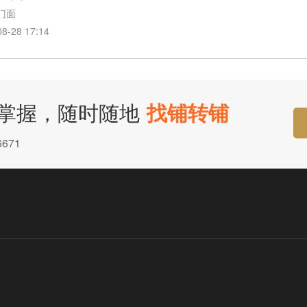
门面
28 17:14
掌握，随时随地
找铺转铺
671