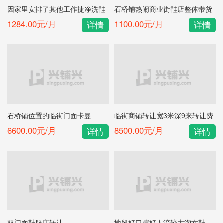
因家里安排了其他工作捷净洗鞋
石桥铺热闹商业街鞋店整体带货
转让万鑫鞋业
1284.00元/月
1100.00元/月
详情
详情
石桥铺位置的临街门面卡曼
临街商铺转让宽3米深9来转让费
而且议赛菲奴
6600.00元/月
8500.00元/月
详情
详情
双门面鞋服店转让
地段好口岸好人流较大淘女鞋