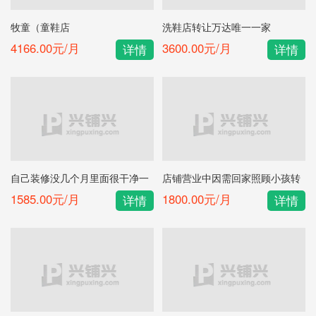
牧童（童鞋店
洗鞋店转让万达唯一一家
4166.00元/月
3600.00元/月
详情
详情
自己装修没几个月里面很干净一
店铺营业中因需回家照顾小孩转
点洗鞋
让黑狗洗鞋
1585.00元/月
1800.00元/月
详情
详情