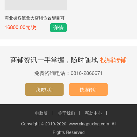
商业街客流量大店铺位置醒目可
做大的店招天朗足球
16800.00元/月
详情
商铺资讯一手掌握，随时随地
找铺转铺
免费咨询电话：0816-2866671
我要找店
快速转店
电脑版
关于我们
帮助中心
Copyright © 2019-2020 www.xingpuxing.com, All
Rights Reserved