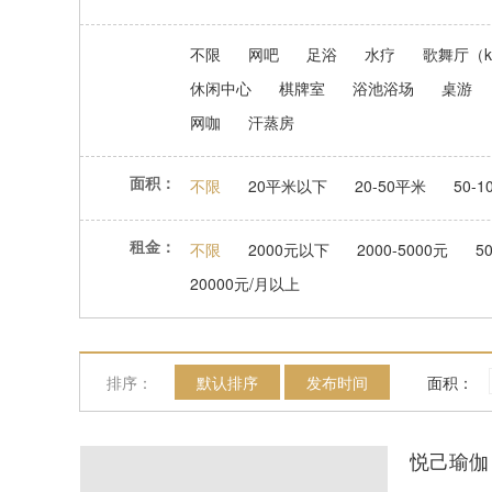
不限
网吧
足浴
水疗
歌舞厅（k
休闲中心
棋牌室
浴池浴场
桌游
网咖
汗蒸房
面积：
不限
20平米以下
20-50平米
50-
租金：
不限
2000元以下
2000-5000元
5
20000元/月以上
排序：
默认排序
发布时间
面积：
悦己瑜伽