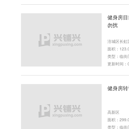
健身房目
勿扰
涪城区长虹
面积：123.
类型：临街
更新时间：02-
健身房转
高新区
面积：299.
类型：临街