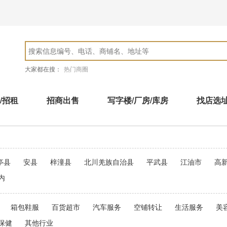
大家都在搜：
热门商圈
/招租
招商出售
写字楼/厂房/库房
找店选
亭县
安县
梓潼县
北川羌族自治县
平武县
江油市
高
内
箱包鞋服
百货超市
汽车服务
空铺转让
生活服务
美
保健
其他行业