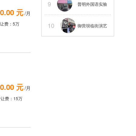
9
普明外国语实验
0.00 元
/月
电气三通
旁旺铺转让可以
让费：5万
10
御营坝临街演艺
外摆
吧整体转让【经
营中】
0.00 元
/月
转让费：15万