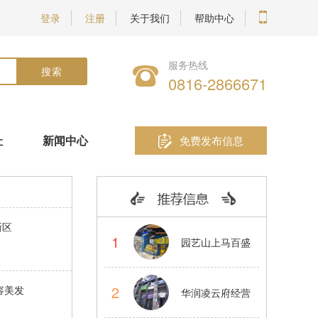
登录
注册
关于我们
帮助中心
服务热线
0816-2866671
址
新闻中心
免费发布信息
新区
1
园艺山上马百盛
蛋仔烧小吃品牌
2
容美发
华润凌云府经营
店转让