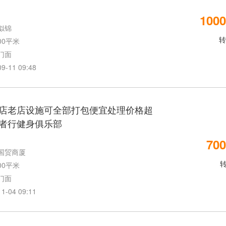
1000
似锦
转
00平米
门面
11 09:48
店老店设施可全部打包便宜处理价格超
者行健身俱乐部
700
国贸商厦
00平米
门面
04 09:11