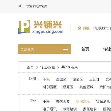
Hi，
欢迎来到兴铺兴
绵阳
[ 切换城市 ]
首页
转让
全部分类
首页
>
转让/招租
>
共 16 结果
区域：
不限
涪城区
游仙区
三台县
盐
科创园区
经开区
其他区域
绵阳市
行业：
不限
餐饮美食
休闲娱乐
宾馆酒店
电子通讯
教育培训
家居建材
医药