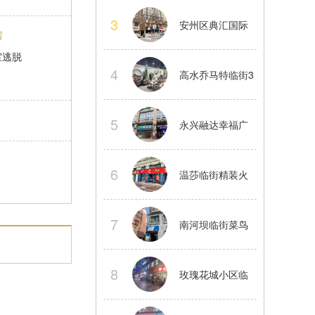
中舞蹈工作室股
3
安州区典汇国际
房
份转让
室逃脱
临街大型精装茶
4
高水乔马特临街3
楼转让
楼精装茶楼整体
5
永兴融达幸福广
转让
场2楼临街商铺房
6
温莎临街精装火
东直租
锅店转让正常经
7
南河坝临街菜鸟
营中看店提前联
驿站整体转让接
8
玫瑰花城小区临
系
手就做
街餐饮店转让水