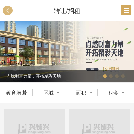
转让/招租
点燃财富力量，开拓精彩天地
教育培训
区域
面积
租金