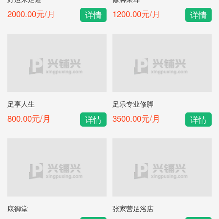
2000.00元/月
1200.00元/月
详情
详情
足享人生
足乐专业修脚
800.00元/月
3500.00元/月
详情
详情
康御堂
张家营足浴店