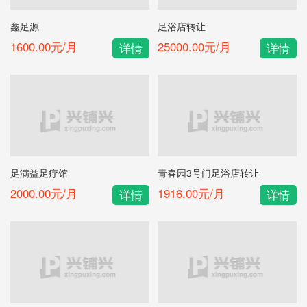
鑫足源
足浴店转让
1600.00元/月
25000.00元/月
详情
详情
足满益足疗馆
青春园3号门足浴店转让
2000.00元/月
1916.00元/月
详情
详情