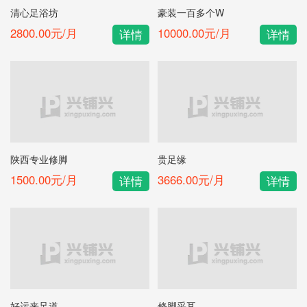
清心足浴坊
豪装一百多个W
2800.00元/月
10000.00元/月
详情
详情
陕西专业修脚
贵足缘
1500.00元/月
3666.00元/月
详情
详情
好运来足道
修脚采耳