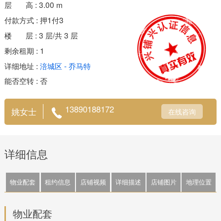
层 高 : 3.00 m
付款方式 : 押1付3
楼 层 : 3 层/共 3 层
剩余租期 : 1
详细地址 :
涪城区 - 乔马特
能否空转 : 否
13890188172
姚女士
在线咨询
详细信息
物业配套
租约信息
店铺视频
详细描述
店铺图片
地理位置
物业配套