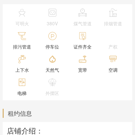
可明火
380V
煤气管道
排烟管道
排污管道
停车位
证件齐全
产权
上下水
天然气
宽带
空调
电梯
外摆区
租约信息
店铺介绍：