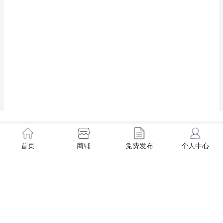
商铺资讯一手掌握，随时随地
找铺转铺
首页
商铺
免费发布
个人中心
免费咨询电话：0816-2866671
我要找店
快速转店