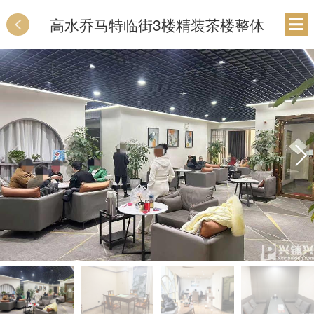
高水乔马特临街3楼精装茶楼整体
转让