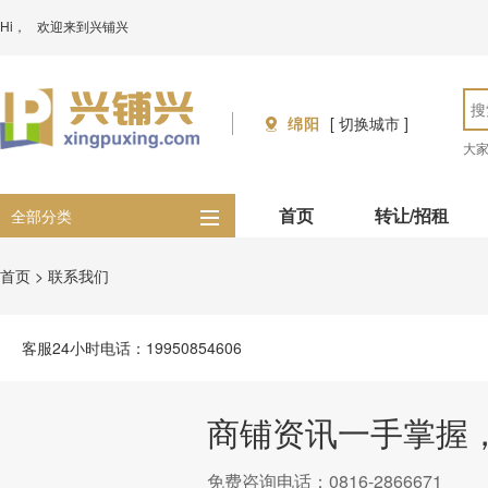
Hi，
欢迎来到兴铺兴
绵阳
[ 切换城市 ]
大
首页
转让/招租
全部分类
首页
>
联系我们
客服24小时电话：19950854606
商铺资讯一手掌握
免费咨询电话：0816-2866671