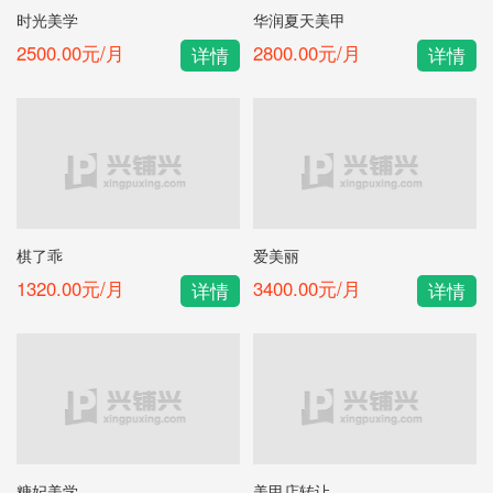
时光美学
华润夏天美甲
2500.00元/月
2800.00元/月
详情
详情
棋了乖
爱美丽
1320.00元/月
3400.00元/月
详情
详情
糖妃美学
美甲店转让