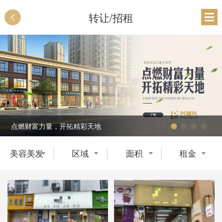
转让/招租
点燃财富力量，开拓精彩天地
美容美发
区域
面积
租金