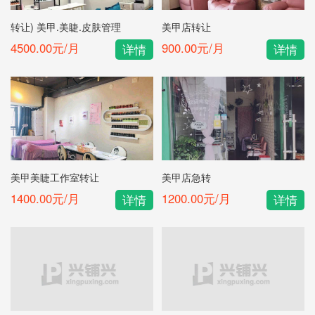
转让) 美甲.美睫.皮肤管理
美甲店转让
4500.00元/月
900.00元/月
详情
详情
美甲美睫工作室转让
美甲店急转
1400.00元/月
1200.00元/月
详情
详情