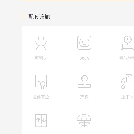
配套设施
可明火
380V
煤气管
证件齐全
产权
上下水