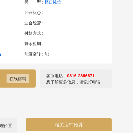
类 型 :
档口摊位
经营状态 :
适合经营 :
付款方式 :
剩余租期 :
场
能否空转 : 能
客服电话：
0816-2866671
在线咨询
想了解更多信息，请拨打电话
相关店铺推荐
理位置