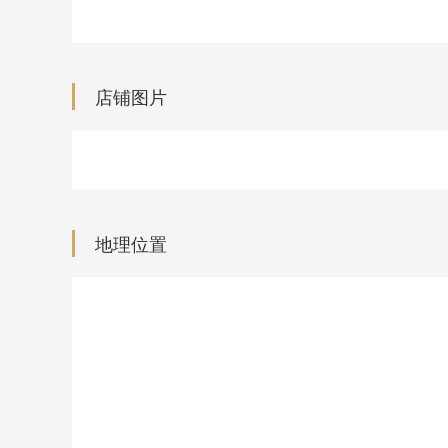
店铺图片
地理位置